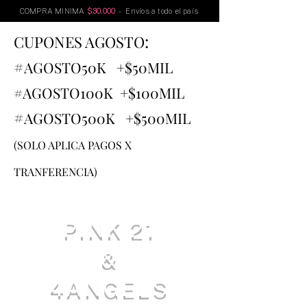
COMPRA MINIMA
$30.000
- Envíos a todo el país
:
CUPONES AGOSTO
#
AGOSTO
50K +$50MIL
#AGOSTO100K +$100MIL
#
AGOSTO500K +$500MIL
(SOLO APLICA PAGOS X
TRANFERENCIA)
PINK 21
&
4ANGELS