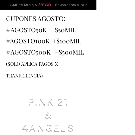
COMPRA MINIMA
$30.000
- Envíos a todo el país
:
CUPONES AGOSTO
#
AGOSTO
50K +$50MIL
#AGOSTO100K +$100MIL
#
AGOSTO500K +$500MIL
(SOLO APLICA PAGOS X
TRANFERENCIA)
PINK 21
&
4ANGELS