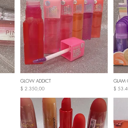
Vista rápida
GLOW ADDICT
GLAM 
Precio
Precio
$ 2.350,00
$ 53.