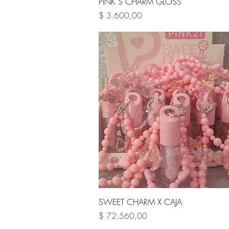
Vista rápida
PINK´S CHARM GLOSS
Precio
$ 3.600,00
Vista rápida
SWEET CHARM X CAJA
Precio
$ 72.560,00