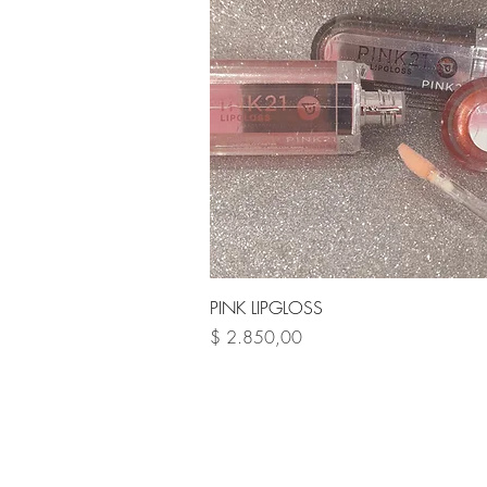
Vista rápida
PINK LIPGLOSS
Precio
$ 2.850,00