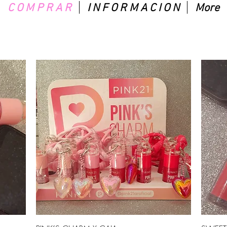
C O M P R A R
I N F O R M A C I O N
More