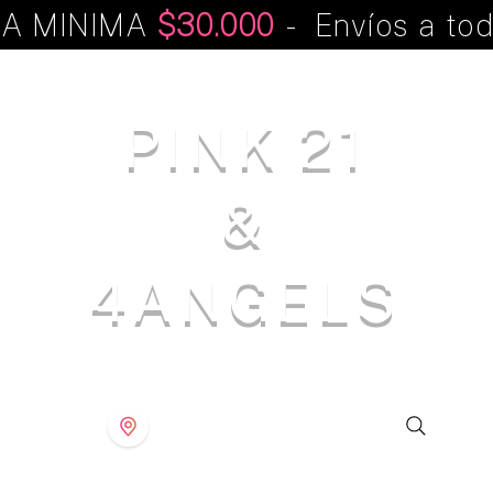
A MINIMA
$30.000
- Envíos a tod
PINK 21
&
4ANGELS
S T O R E