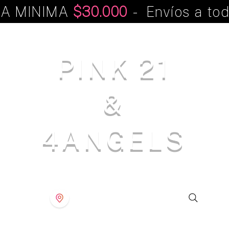
A MINIMA
$30.000
- Envíos a tod
PINK 21
&
4ANGELS
S T O R E