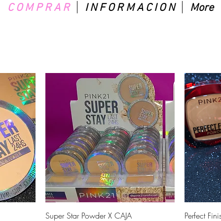
C O M P R A R
I N F O R M A C I O N
More
Vista rápida
Super Star Powder X CAJA
Perfect Fin