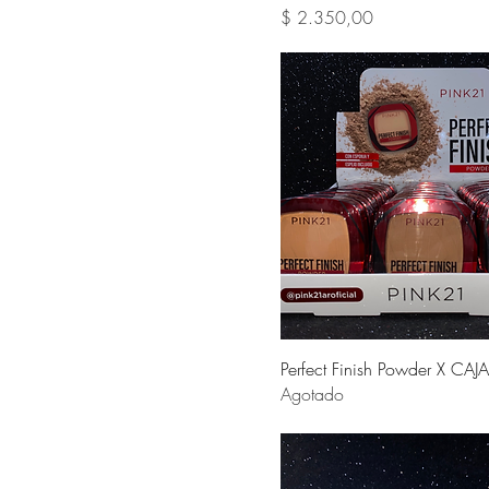
Precio
$ 2.350,00
Vista rápida
Perfect Finish Powder X CAJA
Agotado