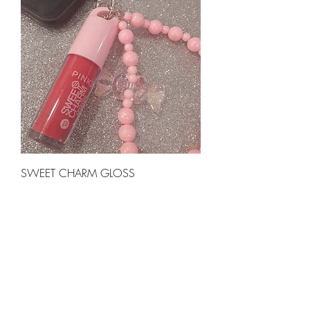
SWEET CHARM GLOSS
Precio
$ 3.400,00