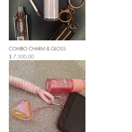
COMBO CHARM & GLOSS
Precio
$ 7.500,00