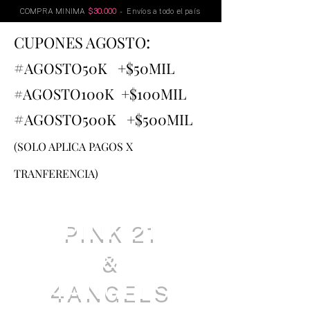
COMPRA MINIMA
$30.000
- Envíos a todo el país
:
CUPONES AGOSTO
#
AGOSTO
50K +$50MIL
#AGOSTO100K +$100MIL
#
AGOSTO500K +$500MIL
(SOLO APLICA PAGOS X
TRANFERENCIA)
PINK 21
&
4ANGELS