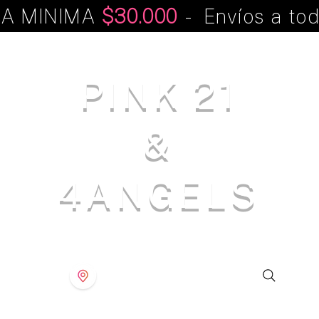
A MINIMA
$30.000
- Envíos a tod
PINK 21
&
4ANGELS
S T O R E