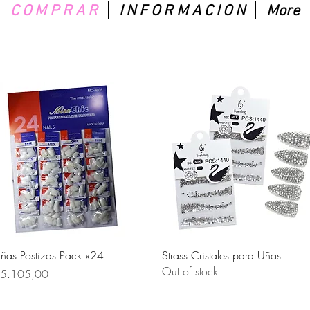
C O M P R A R
I N F O R M A C I O N
More
Quick View
Quick View
ñas Postizas Pack x24
Strass Cristales para Uñas
Out of stock
rice
5.105,00