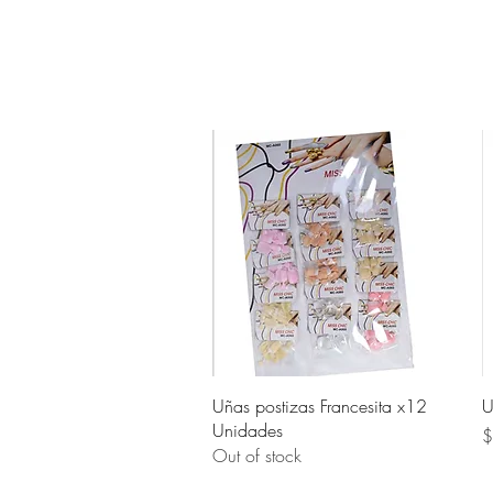
Quick View
Uñas postizas Francesita x12
U
Unidades
P
$
Out of stock