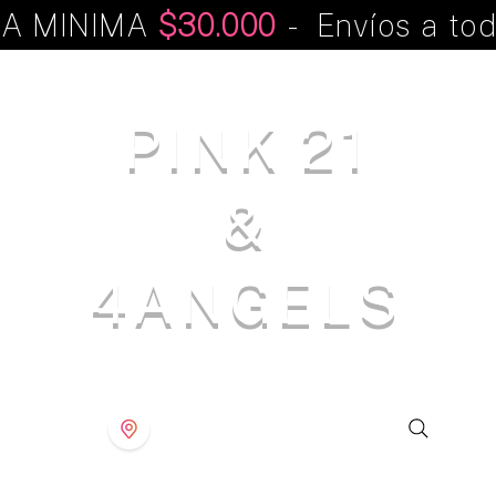
A MINIMA
$30.000
- Envíos a tod
PINK 21
&
4ANGELS
S T O R E