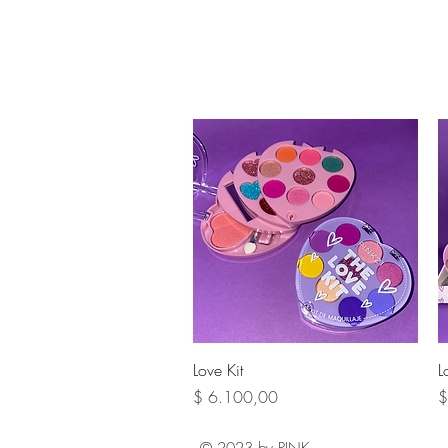
Vista rápida
Love Kit
L
Precio
P
$ 6.100,00
$