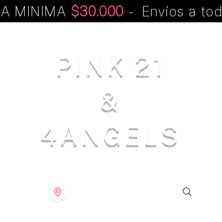
A MINIMA
$30.000
- Envíos a tod
PINK 21
&
4ANGELS
S T O R E