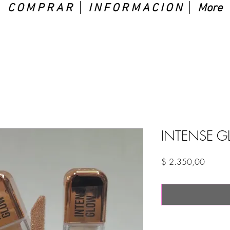
C O M P R A R
I N F O R M A C I O N
More
INTENSE G
Precio
$ 2.350,00