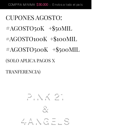
COMPRA MINIMA
$30.000
- Envíos a todo el país
:
CUPONES AGOSTO
#
AGOSTO
50K +$50MIL
#AGOSTO100K +$100MIL
#
AGOSTO500K +$500MIL
(SOLO APLICA PAGOS X
TRANFERENCIA)
PINK 21
&
4ANGELS