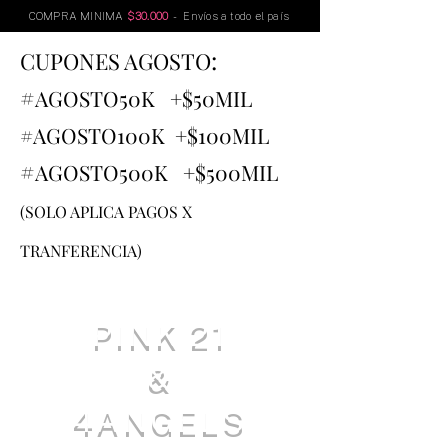
COMPRA MINIMA
$30.000
- Envíos a todo el país
:
CUPONES AGOSTO
#
AGOSTO
50K +$50MIL
#AGOSTO100K +$100MIL
#
AGOSTO500K +$500MIL
(SOLO APLICA PAGOS X
TRANFERENCIA)
PINK 21
&
4ANGELS