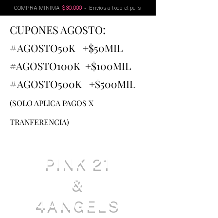
COMPRA MINIMA
$30.000
- Envíos a todo el país
:
CUPONES AGOSTO
#
AGOSTO
50K +$50MIL
#AGOSTO100K +$100MIL
#
AGOSTO500K +$500MIL
(SOLO APLICA PAGOS X
TRANFERENCIA)
PINK 21
&
4ANGELS