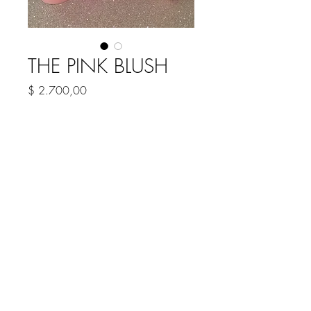
THE PINK BLUSH
Precio
$ 2.700,00
COLOR
*
Cantidad
*
Agregar al carrito
Rubor liquido multiuso
con dosificador
6 colores disponibles