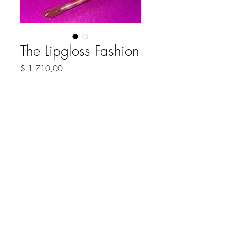
The Lipgloss Fashion
Precio
$ 1.710,00
COLOR
*
Cantidad
*
Agregar al carrito
Brillo labial con particulas de glitter