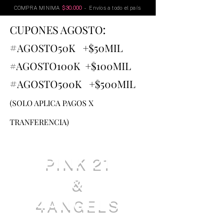
COMPRA MINIMA
$30.000
- Envíos a todo el país
:
CUPONES AGOSTO
#
AGOSTO
50K +$50MIL
#AGOSTO100K +$100MIL
#
AGOSTO500K +$500MIL
(SOLO APLICA PAGOS X
TRANFERENCIA)
PINK 21
&
4ANGELS