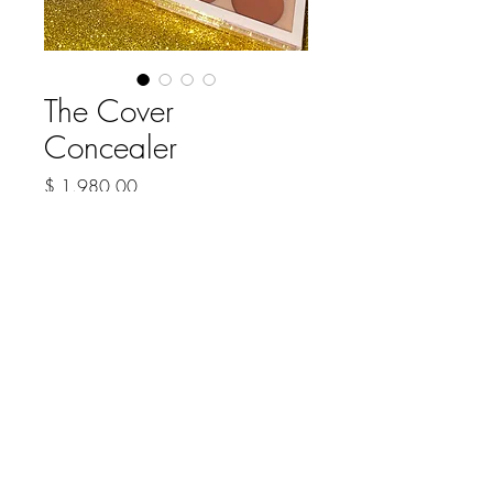
The Cover
Concealer
Precio
$ 1.980,00
COLOR
*
Cantidad
*
Agregar al carrito
Paleta de correctores en crema