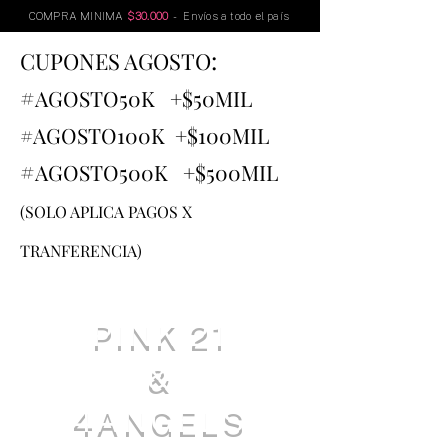
COMPRA MINIMA
$30.000
- Envíos a todo el país
:
CUPONES AGOSTO
#
AGOSTO
50K +$50MIL
#AGOSTO100K +$100MIL
#
AGOSTO500K +$500MIL
(SOLO APLICA PAGOS X
TRANFERENCIA)
PINK 21
&
4ANGELS