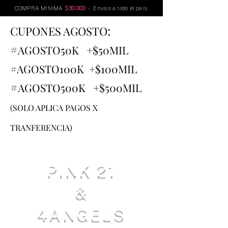
COMPRA MINIMA
$30.000
- Envíos a todo el país
:
CUPONES AGOSTO
#
AGOSTO
50K +$50MIL
#AGOSTO100K +$100MIL
#
AGOSTO500K +$500MIL
(SOLO APLICA PAGOS X
TRANFERENCIA)
PINK 21
&
4ANGELS