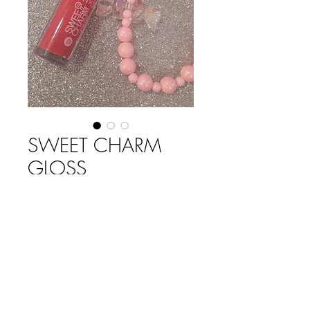
SWEET CHARM
GLOSS
Precio
$ 3.400,00
COLOR
*
Cantidad
*