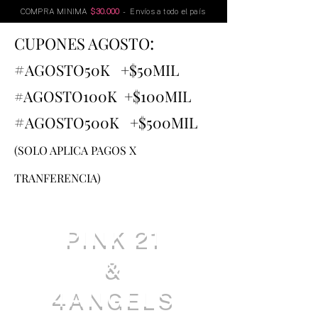
COMPRA MINIMA
$30.000
- Envíos a todo el país
:
CUPONES AGOSTO
#
AGOSTO
50K +$50MIL
#AGOSTO100K +$100MIL
#
AGOSTO500K +$500MIL
(SOLO APLICA PAGOS X
TRANFERENCIA)
PINK 21
&
4ANGELS