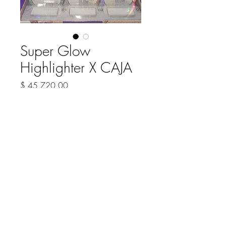
Super Glow
Highlighter X CAJA
Precio
$ 45.720,00
COLOR
*
Cantidad
*
Agregar al carrito
Iluminador en polvo