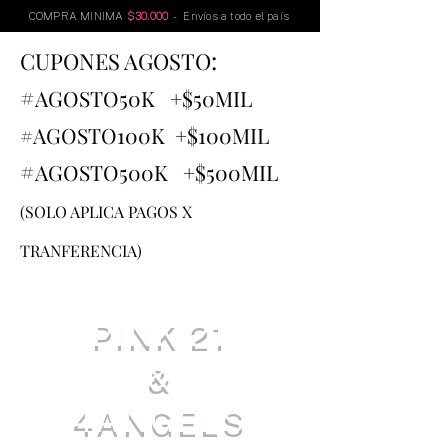
COMPRA MINIMA
$30.000
- Envíos a todo el país
:
CUPONES AGOSTO
#
AGOSTO
50K +$50MIL
#AGOSTO100K +$100MIL
#
AGOSTO500K +$500MIL
(SOLO APLICA PAGOS X
TRANFERENCIA)
PINK 21
&
4ANGELS