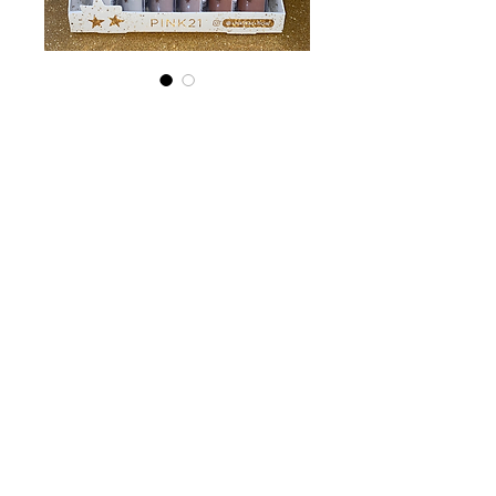
Star Polvo de
Hadas X CAJA
Precio
$ 49.560,00
Agotado
Polvo de hadas con esponja
aplicadora
3 tonos x caja
Caja x24 unidades
CS4484