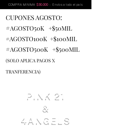
COMPRA MINIMA
$30.000
- Envíos a todo el país
:
CUPONES AGOSTO
#
AGOSTO
50K +$50MIL
#AGOSTO100K +$100MIL
#
AGOSTO500K +$500MIL
(SOLO APLICA PAGOS X
TRANFERENCIA)
PINK 21
&
4ANGELS