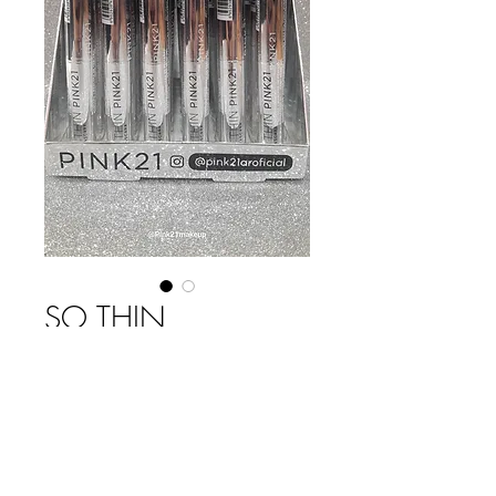
SO THIN
MASCARA X CAJA
Precio
$ 45.720,00
Cantidad
*