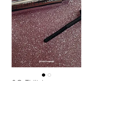
SO THIN
MASCARA
Precio
$ 2.150,00
Cantidad
*