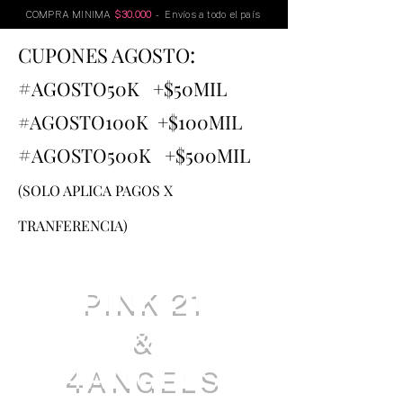
COMPRA MINIMA
$30.000
- Envíos a todo el país
:
CUPONES AGOSTO
#
AGOSTO
50K +$50MIL
#AGOSTO100K +$100MIL
#
AGOSTO500K +$500MIL
(SOLO APLICA PAGOS X
TRANFERENCIA)
PINK 21
&
4ANGELS