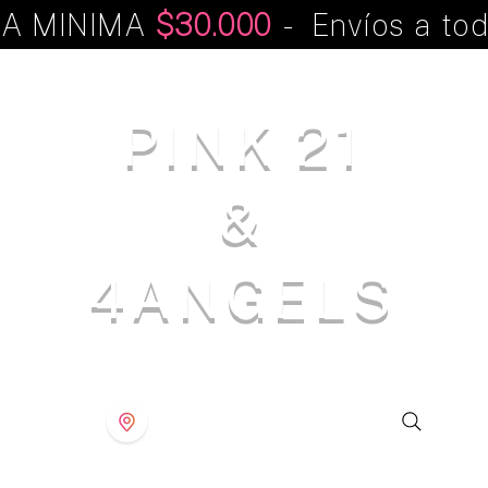
A MINIMA
$30.000
- Envíos a tod
PINK 21
&
4ANGELS
S T O R E