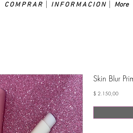
C O M P R A R
I N F O R M A C I O N
More
Skin Blur Pri
Precio
$ 2.150,00