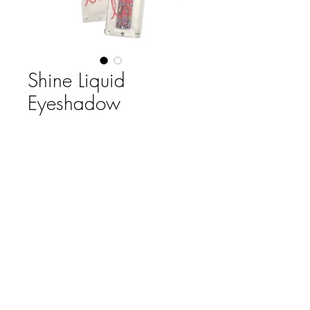
Shine Liquid
Eyeshadow
Precio
$ 2.250,00
COLOR
*
Cantidad
*
Agregar al carrito