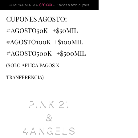
COMPRA MINIMA
$30.000
- Envíos a todo el país
:
CUPONES AGOSTO
#
AGOSTO
50K +$50MIL
#AGOSTO100K +$100MIL
#
AGOSTO500K +$500MIL
(SOLO APLICA PAGOS X
TRANFERENCIA)
PINK 21
&
4ANGELS