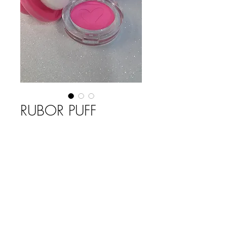
RUBOR PUFF
Precio
$ 3.200,00
COLOR
*
Cantidad
*