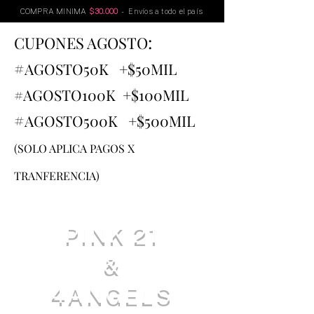
COMPRA MINIMA
$30.000
- Envíos a todo el país
:
CUPONES AGOSTO
#
AGOSTO
50K +$50MIL
#AGOSTO100K +$100MIL
#
AGOSTO500K +$500MIL
(SOLO APLICA PAGOS X
TRANFERENCIA)
PINK 21
&
4ANGELS