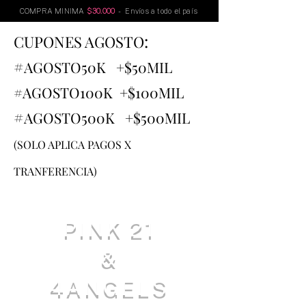
COMPRA MINIMA
$30.000
- Envíos a todo el país
:
CUPONES AGOSTO
#
AGOSTO
50K +$50MIL
#AGOSTO100K +$100MIL
#
AGOSTO500K +$500MIL
(SOLO APLICA PAGOS X
TRANFERENCIA)
PINK 21
&
4ANGELS