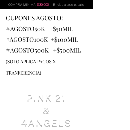
COMPRA MINIMA
$30.000
- Envíos a todo el país
:
CUPONES AGOSTO
#
AGOSTO
50K +$50MIL
#AGOSTO100K +$100MIL
#
AGOSTO500K +$500MIL
(SOLO APLICA PAGOS X
TRANFERENCIA)
PINK 21
&
4ANGELS