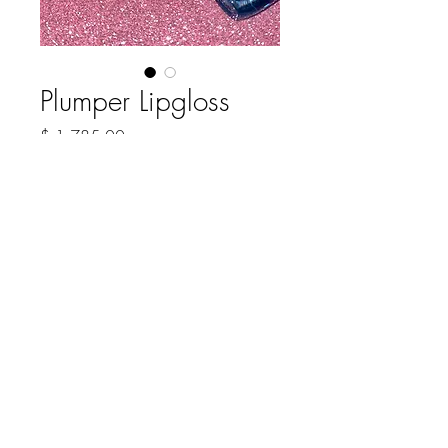
Plumper Lipgloss
Precio
$ 1.785,00
COLOR
*
Cantidad
*
Agregar al carrito
Brillo labial con efecto plumping
4 tonos disponibles