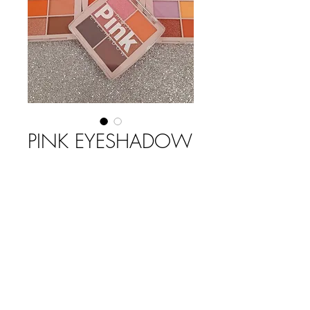
PINK EYESHADOW
Precio
$ 2.350,00
COLOR
*
Cantidad
*