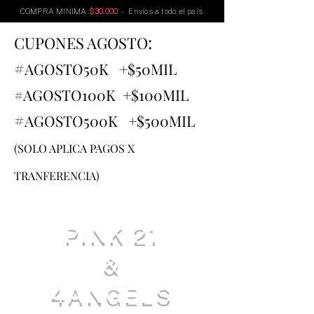
COMPRA MINIMA
$30.000
- Envíos a todo el país
:
CUPONES AGOSTO
#
AGOSTO
50K +$50MIL
#AGOSTO100K +$100MIL
#
AGOSTO500K +$500MIL
(SOLO APLICA PAGOS X
TRANFERENCIA)
PINK 21
&
4ANGELS