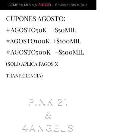
COMPRA MINIMA
$30.000
- Envíos a todo el país
:
CUPONES AGOSTO
#
AGOSTO
50K +$50MIL
#AGOSTO100K +$100MIL
#
AGOSTO500K +$500MIL
(SOLO APLICA PAGOS X
TRANFERENCIA)
PINK 21
&
4ANGELS