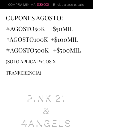
COMPRA MINIMA
$30.000
- Envíos a todo el país
:
CUPONES AGOSTO
#
AGOSTO
50K +$50MIL
#AGOSTO100K +$100MIL
#
AGOSTO500K +$500MIL
(SOLO APLICA PAGOS X
TRANFERENCIA)
PINK 21
&
4ANGELS