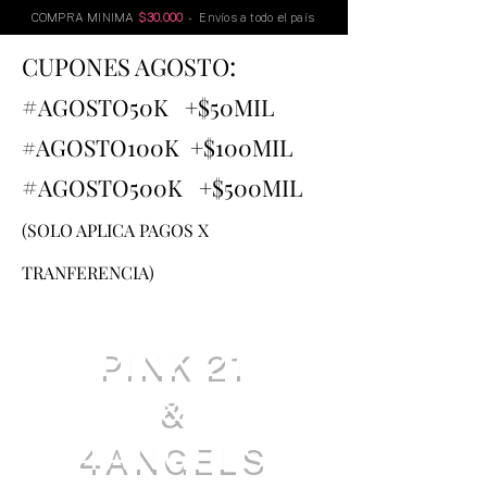
COMPRA MINIMA
$30.000
- Envíos a todo el país
:
CUPONES AGOSTO
#
AGOSTO
50K +$50MIL
#AGOSTO100K +$100MIL
#
AGOSTO500K +$500MIL
(SOLO APLICA PAGOS X
TRANFERENCIA)
PINK 21
&
4ANGELS