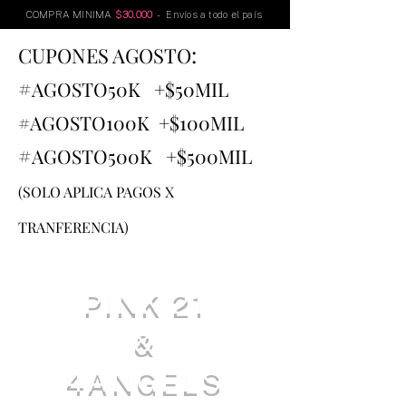
COMPRA MINIMA
$30.000
- Envíos a todo el país
:
CUPONES AGOSTO
#
AGOSTO
50K +$50MIL
#AGOSTO100K +$100MIL
#
AGOSTO500K +$500MIL
(SOLO APLICA PAGOS X
TRANFERENCIA)
PINK 21
&
4ANGELS