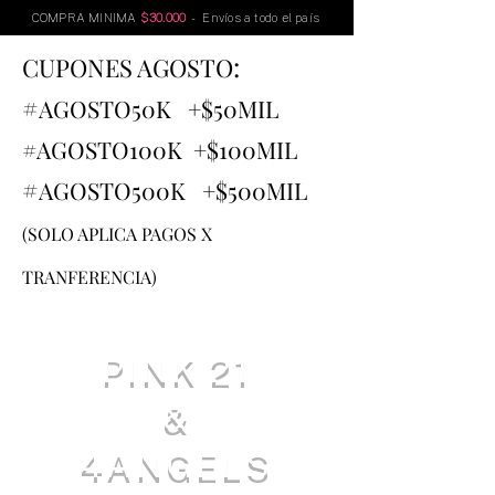
COMPRA MINIMA
$30.000
- Envíos a todo el país
:
CUPONES AGOSTO
#
AGOSTO
50K +$50MIL
#AGOSTO100K +$100MIL
#
AGOSTO500K +$500MIL
(SOLO APLICA PAGOS X
TRANFERENCIA)
PINK 21
&
4ANGELS