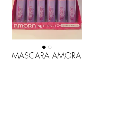
MASCARA AMORA
X CAJA
Precio
$ 57.240,00
Cantidad
*
Agregar al carrito