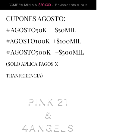
COMPRA MINIMA
$30.000
- Envíos a todo el país
:
CUPONES AGOSTO
#
AGOSTO
50K +$50MIL
#AGOSTO100K +$100MIL
#
AGOSTO500K +$500MIL
(SOLO APLICA PAGOS X
TRANFERENCIA)
PINK 21
&
4ANGELS