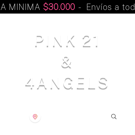
A MINIMA
$30.000
- Envíos a tod
PINK 21
&
4ANGELS
S T O R E