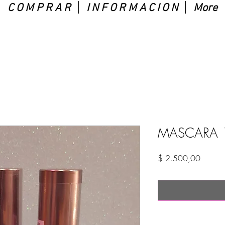
C O M P R A R
I N F O R M A C I O N
More
MASCARA 
Precio
$ 2.500,00