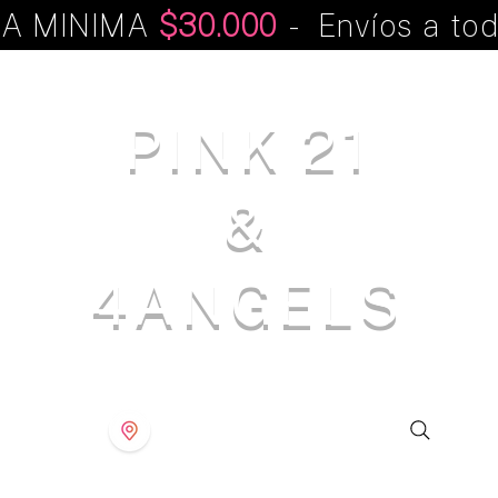
A MINIMA
$30.000
- Envíos a tod
PINK 21
&
4ANGELS
S T O R E