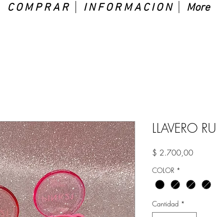
C O M P R A R
I N F O R M A C I O N
More
LLAVERO R
Precio
$ 2.700,00
COLOR
*
Cantidad
*