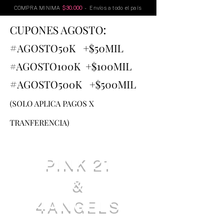
COMPRA MINIMA
$30.000
- Envíos a todo el país
:
CUPONES AGOSTO
#
AGOSTO
50K +$50MIL
#AGOSTO100K +$100MIL
#
AGOSTO500K +$500MIL
(SOLO APLICA PAGOS X
TRANFERENCIA)
PINK 21
&
4ANGELS