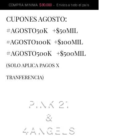
COMPRA MINIMA
$30.000
- Envíos a todo el país
:
CUPONES AGOSTO
#
AGOSTO
50K +$50MIL
#AGOSTO100K +$100MIL
#
AGOSTO500K +$500MIL
(SOLO APLICA PAGOS X
TRANFERENCIA)
PINK 21
&
4ANGELS