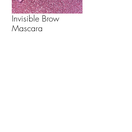
Invisible Brow
Mascara
Precio
$ 1.600,00
Cantidad
*
Agregar al carrito
Gel de cejas
Mascara invisible
Multiuso para cejas y pestañas
Ideal para peinar
CS3657