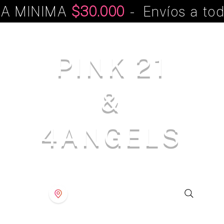
A MINIMA
$30.000
- Envíos a tod
PINK 21
&
4ANGELS
S T O R E