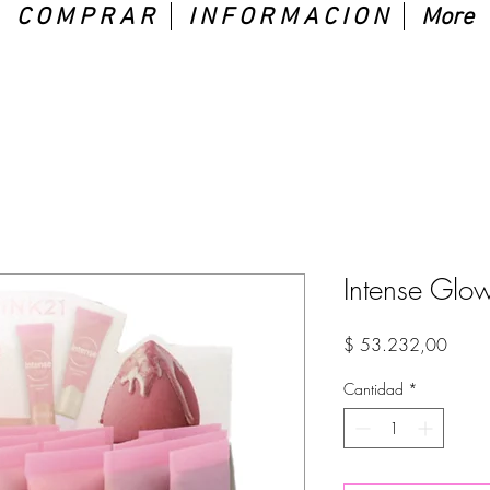
C O M P R A R
I N F O R M A C I O N
More
Intense Glo
Preci
$ 53.232,00
Cantidad
*