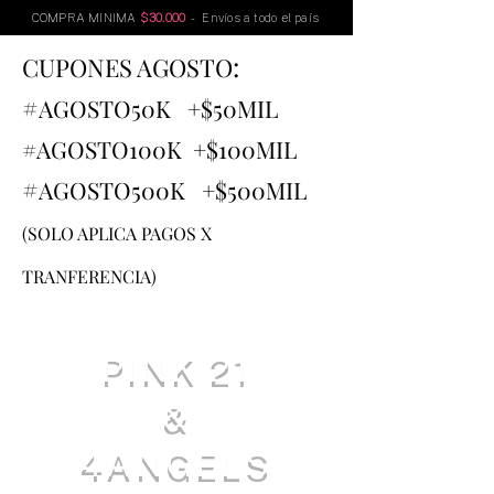
COMPRA MINIMA
$30.000
- Envíos a todo el país
:
CUPONES AGOSTO
#
AGOSTO
50K +$50MIL
#AGOSTO100K +$100MIL
#
AGOSTO500K +$500MIL
(SOLO APLICA PAGOS X
TRANFERENCIA)
PINK 21
&
4ANGELS