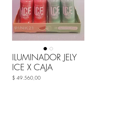
ILUMINADOR JELY
ICE X CAJA
Precio
$ 49.560,00
Agotado
CARACTERISTICAS
Iluminador en barra
Jely
Efecto ice