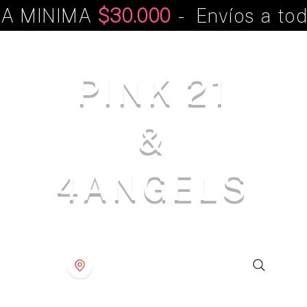
A MINIMA
$30.000
- Envíos a tod
PINK 21
&
4ANGELS
S T O R E