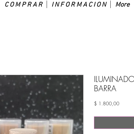
C O M P R A R
I N F O R M A C I O N
More
ILUMINAD
BARRA
Precio
$ 1.800,00