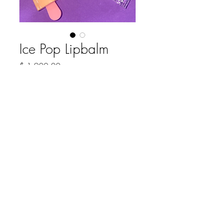
Ice Pop Lipbalm
Precio
$ 1.900,00
COLOR
*
Cantidad
*
Agregar al carrito
Balsamo labial con efecto magico
3 tonos disponibles