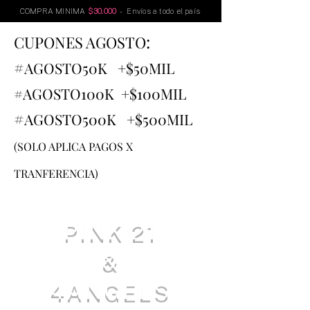
COMPRA MINIMA
$30.000
- Envíos a todo el país
:
CUPONES AGOSTO
#
AGOSTO
50K +$50MIL
#AGOSTO100K +$100MIL
#
AGOSTO500K +$500MIL
(SOLO APLICA PAGOS X
TRANFERENCIA)
PINK 21
&
4ANGELS