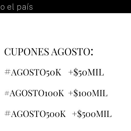
o el país
:
CUPONES AGOSTO
#
50K +$50MIL
AGOSTO
#AGOSTO100K +$100MIL
#
AGOSTO500K +$500MIL