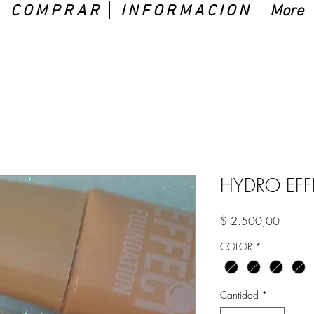
C O M P R A R
I N F O R M A C I O N
More
HYDRO EFF
Precio
$ 2.500,00
COLOR
*
Cantidad
*