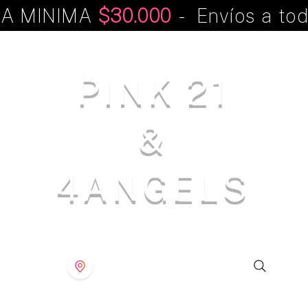
A MINIMA
$30.000
- Envíos a tod
PINK 21
&
4ANGELS
S T O R E