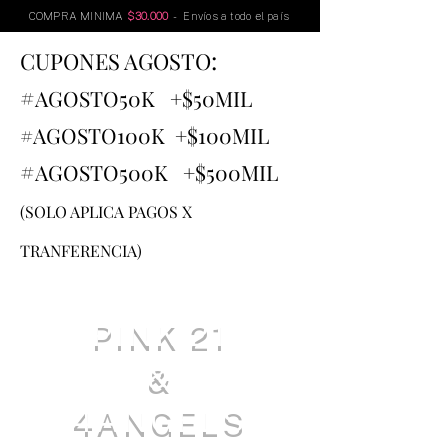
COMPRA MINIMA
$30.000
- Envíos a todo el país
:
CUPONES AGOSTO
#
AGOSTO
50K +$50MIL
#AGOSTO100K +$100MIL
#
AGOSTO500K +$500MIL
(SOLO APLICA PAGOS X
TRANFERENCIA)
PINK 21
&
4ANGELS