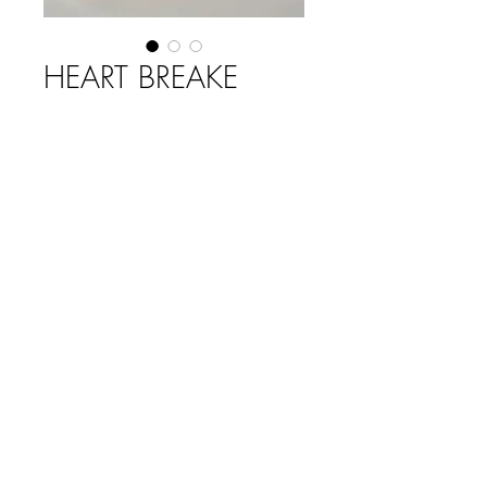
HEART BREAKE
LIPGLOSS
SHIMMER
Precio
$ 1.600,00
Agotado
LIPGLOSS HIDRATANTE
2 COLORES DE ENVASE
BRILLO EFECTO BRILLANTE
LOOK SHIMMER
CS5426