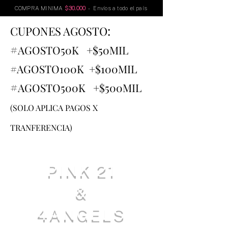
COMPRA MINIMA
$30.000
- Envíos a todo el país
:
CUPONES AGOSTO
#
AGOSTO
50K +$50MIL
#AGOSTO100K +$100MIL
#
AGOSTO500K +$500MIL
(SOLO APLICA PAGOS X
TRANFERENCIA)
PINK 21
&
4ANGELS