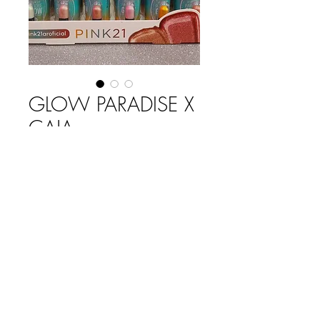
GLOW PARADISE X
CAJA
Precio
$ 61.080,00
Cantidad
*
Agregar al carrito
ILUMINADOR EN BARRA
6 TONOS