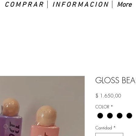
C O M P R A R
I N F O R M A C I O N
More
GLOSS BEA
Precio
$ 1.650,00
COLOR
*
Cantidad
*