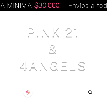
A MINIMA
$30.000
- Envíos a tod
PINK 21
&
4ANGELS
S T O R E