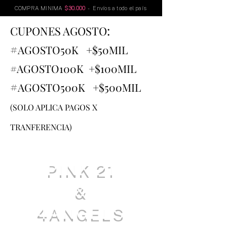
COMPRA MINIMA
$30.000
- Envíos a todo el país
:
CUPONES AGOSTO
#
AGOSTO
50K +$50MIL
#AGOSTO100K +$100MIL
#
AGOSTO500K +$500MIL
(SOLO APLICA PAGOS X
TRANFERENCIA)
PINK 21
&
4ANGELS