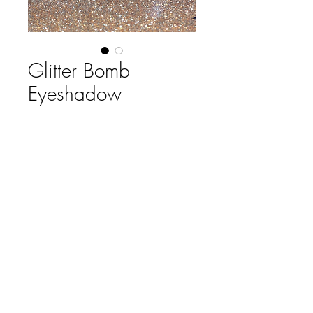
Glitter Bomb
Eyeshadow
Precio
$ 2.870,00
COLOR
*
Cantidad
*
Agregar al carrito
Sombras liquidas metalizadas