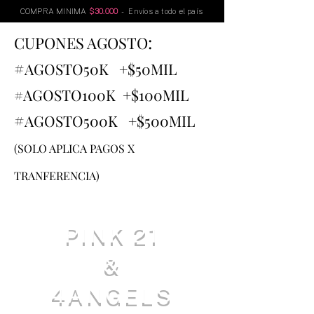
COMPRA MINIMA
$30.000
- Envíos a todo el país
:
CUPONES AGOSTO
#
AGOSTO
50K +$50MIL
#AGOSTO100K +$100MIL
#
AGOSTO500K +$500MIL
(SOLO APLICA PAGOS X
TRANFERENCIA)
PINK 21
&
4ANGELS