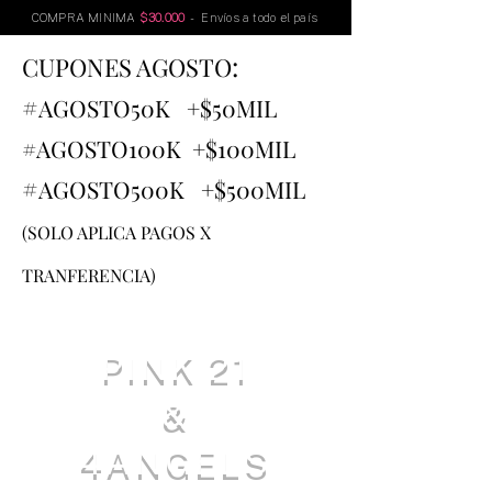
COMPRA MINIMA
$30.000
- Envíos a todo el país
:
CUPONES AGOSTO
#
AGOSTO
50K +$50MIL
#AGOSTO100K +$100MIL
#
AGOSTO500K +$500MIL
(SOLO APLICA PAGOS X
TRANFERENCIA)
PINK 21
&
4ANGELS