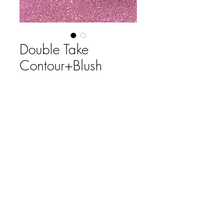
Double Take
Contour+Blush
Precio
$ 2.430,00
COLOR
*
Cantidad
*
Agregar al carrito
Contorno y rubor en barra