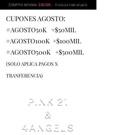
COMPRA MINIMA
$30.000
- Envíos a todo el país
:
CUPONES AGOSTO
#
AGOSTO
50K +$50MIL
#AGOSTO100K +$100MIL
#
AGOSTO500K +$500MIL
(SOLO APLICA PAGOS X
TRANFERENCIA)
PINK 21
&
4ANGELS