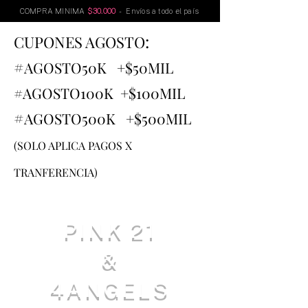
COMPRA MINIMA
$30.000
- Envíos a todo el país
:
CUPONES AGOSTO
#
AGOSTO
50K +$50MIL
#AGOSTO100K +$100MIL
#
AGOSTO500K +$500MIL
(SOLO APLICA PAGOS X
TRANFERENCIA)
PINK 21
&
4ANGELS