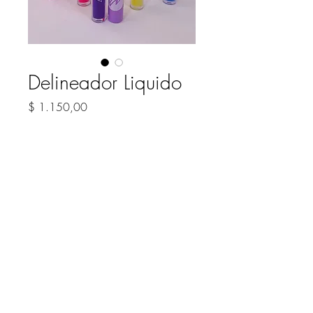
Delineador Liquido
Precio
$ 1.150,00
COLOR
*
Cantidad
*
Agregar al carrito
Delineador liquido.
Colores super pigmentados.