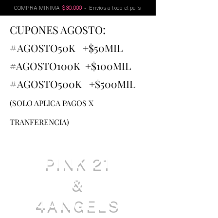
COMPRA MINIMA
$30.000
- Envíos a todo el país
:
CUPONES AGOSTO
#
AGOSTO
50K +$50MIL
#AGOSTO100K +$100MIL
#
AGOSTO500K +$500MIL
(SOLO APLICA PAGOS X
TRANFERENCIA)
PINK 21
&
4ANGELS