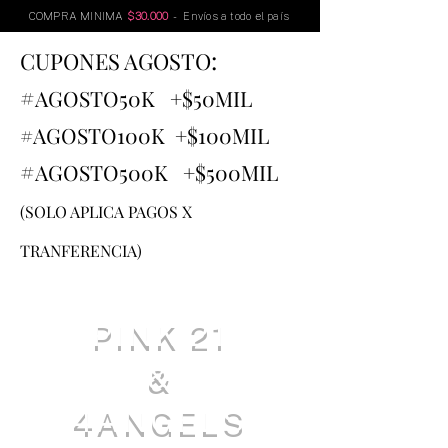
COMPRA MINIMA
$30.000
- Envíos a todo el país
:
CUPONES AGOSTO
#
AGOSTO
50K +$50MIL
#AGOSTO100K +$100MIL
#
AGOSTO500K +$500MIL
(SOLO APLICA PAGOS X
TRANFERENCIA)
PINK 21
&
4ANGELS