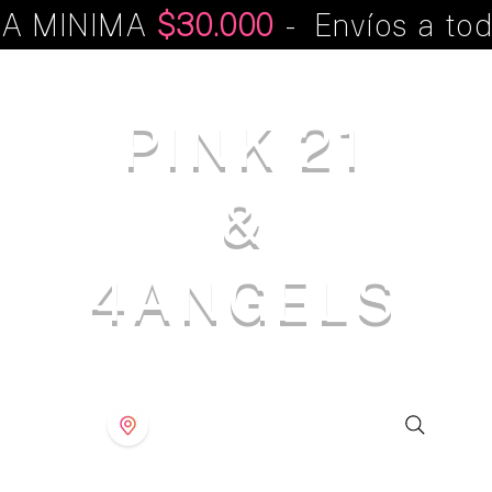
A MINIMA
$30.000
- Envíos a tod
PINK 21
&
4ANGELS
S T O R E