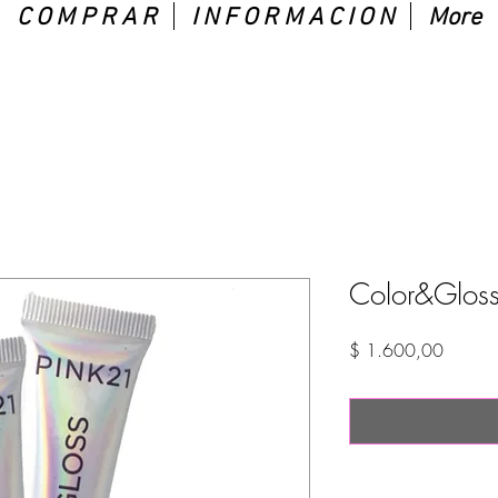
C O M P R A R
I N F O R M A C I O N
More
Color&Gloss
Precio
$ 1.600,00